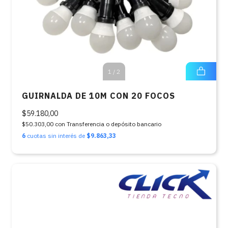
1
/
2
GUIRNALDA DE 10M CON 20 FOCOS
$59.180,00
$50.303,00
con
Transferencia o depósito bancario
6
cuotas sin interés de
$9.863,33