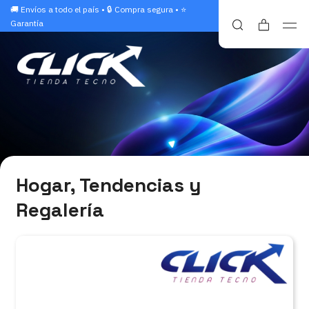
🚚 Envíos a todo el país • 🔒 Compra segura • ⭐
Garantía
Hogar, Tendencias y
Regalería