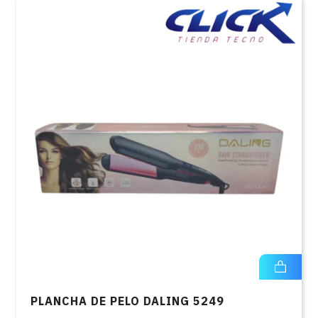
PLANCHA DE PELO DALING 5249