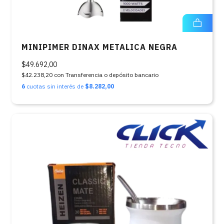
MINIPIMER DINAX METALICA NEGRA
$49.692,00
$42.238,20
con
Transferencia o depósito bancario
6
cuotas sin interés de
$8.282,00