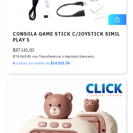
CONSOLA GAME STICK C/JOYSTICK SIMIL
PLAY 5
$87.141,00
$74.069,85
con
Transferencia o depósito bancario
6
cuotas sin interés de
$14.523,50