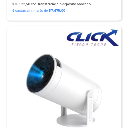
$38.122,50
con
Transferencia o depósito bancario
6
cuotas sin interés de
$7.475,00