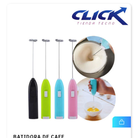
BATIDORA DE CAFE