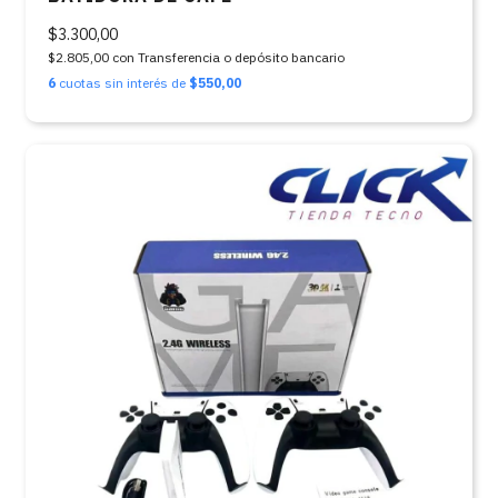
$3.300,00
$2.805,00
con
Transferencia o depósito bancario
6
cuotas sin interés de
$550,00