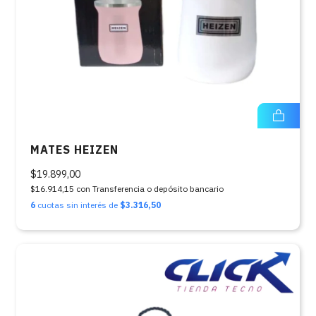
MATES HEIZEN
$19.899,00
$16.914,15
con
Transferencia o depósito bancario
6
cuotas sin interés de
$3.316,50