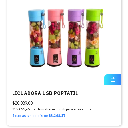
LICUADORA USB PORTATIL
$20.089,00
$17.075,65
con
Transferencia o depósito bancario
6
cuotas sin interés de
$3.348,17