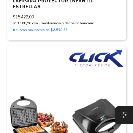
LAMPARA PROYECTOR INFANTIL
ESTRELLAS
$15.422,00
$13.108,70
con
Transferencia o depósito bancario
6
cuotas sin interés de
$2.570,33