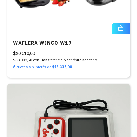
WAFLERA WINCO W17
$80.010,00
$68.008,50
con
Transferencia o depósito bancario
6
cuotas sin interés de
$13.335,00