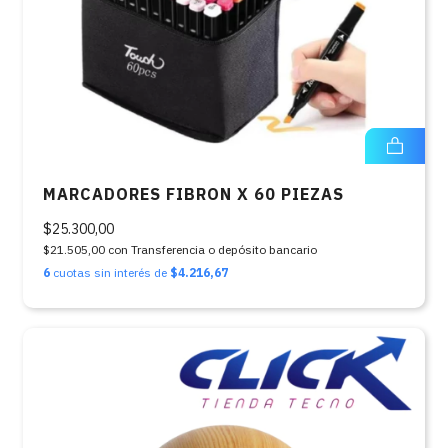
MARCADORES FIBRON X 60 PIEZAS
$25.300,00
$21.505,00
con
Transferencia o depósito bancario
6
cuotas sin interés de
$4.216,67