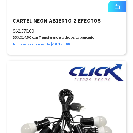
CARTEL NEON ABIERTO 2 EFECTOS
$62.370,00
$53.014,50
con
Transferencia o depósito bancario
6
cuotas sin interés de
$10.395,00