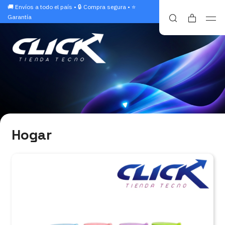
🚚 Envíos a todo el país • 🔒 Compra segura • ⭐
Garantía
Hogar