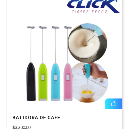
BATIDORA DE CAFE
$3.300,00