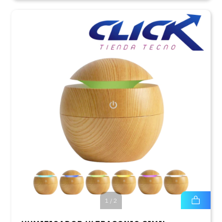
1
/
2