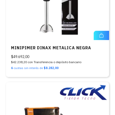
MINIPIMER DINAX METALICA NEGRA
$49.692,00
$42.238,20
con
Transferencia o depósito bancario
6
cuotas sin interés de
$8.282,00