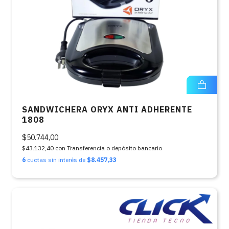
SANDWICHERA ORYX ANTI ADHERENTE
1808
$50.744,00
$43.132,40
con
Transferencia o depósito bancario
6
cuotas sin interés de
$8.457,33