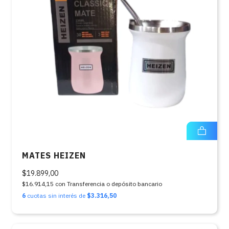
MATES HEIZEN
$19.899,00
$16.914,15
con
Transferencia o depósito bancario
6
cuotas sin interés de
$3.316,50