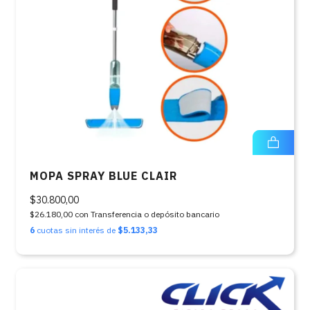
MOPA SPRAY BLUE CLAIR
$30.800,00
$26.180,00
con
Transferencia o depósito bancario
6
cuotas sin interés de
$5.133,33