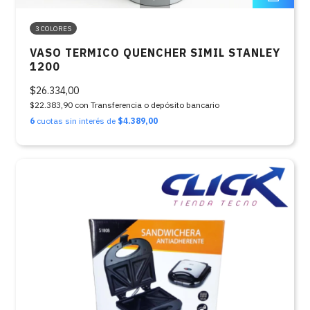
3 COLORES
VASO TERMICO QUENCHER SIMIL STANLEY
1200
$26.334,00
$22.383,90
con
Transferencia o depósito bancario
6
cuotas sin interés de
$4.389,00