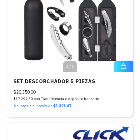
1
/
3
SET DESCORCHADOR 5 PIEZAS
$20.350,00
$17.297,50
con
Transferencia o depósito bancario
6
cuotas sin interés de
$3.391,67