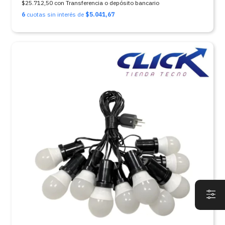
$25.712,50
con
Transferencia o depósito bancario
6
cuotas sin interés de
$5.041,67