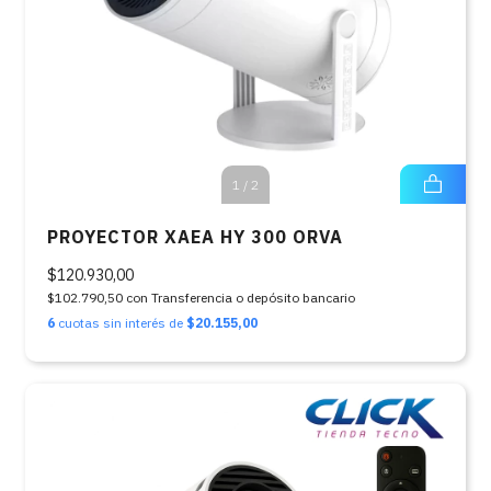
1
/
2
PROYECTOR XAEA HY 300 ORVA
$120.930,00
$102.790,50
con
Transferencia o depósito bancario
6
cuotas sin interés de
$20.155,00