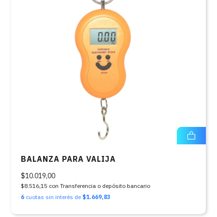
BALANZA PARA VALIJA
$10.019,00
$8.516,15
con
Transferencia o depósito bancario
6
cuotas sin interés de
$1.669,83