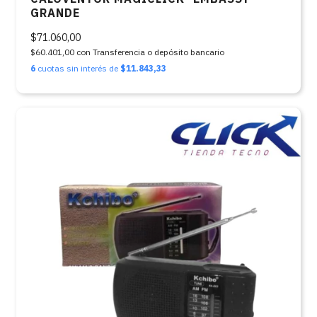
GRANDE
$71.060,00
$60.401,00
con
Transferencia o depósito bancario
6
cuotas sin interés de
$11.843,33