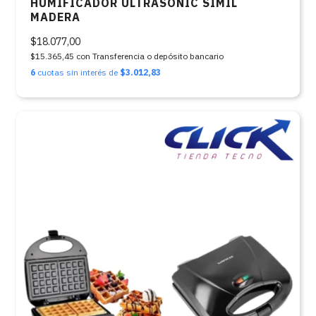
HUMIFICADOR ULTRASONIC SIMIL
MADERA
$18.077,00
$15.365,45
con
Transferencia o depósito bancario
6
cuotas sin interés de
$3.012,83